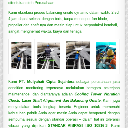
ditentukan oleh Perusahaan.
Kami eksekusi proses balancing onsite dynamic dalam waktu 2 sd
4 jam dapat selesai dengan baik, tanpa mencopot fan blade,
propeller dari shaft nya dan mesin siap untuk berproduksi kembali,
sangat menghemat waktu, biaya dan tenaga.
Kami
PT. Mulyahati Cipta Sejahtera
sebagai perusahaan jasa
condition monitoring terpercaya melakukan beragam pekerjaan
maintenance, dan diantaranya adalah
Cooling Tower
Vibration
Check
,
Laser Shaft Alignment
dan
Balancing Onsite
. Kami juga
menyediakan tools lengkap beserta Engineer untuk memenuhi
kebutuhan pabrik Anda agar mesin Anda dapat beroperasi dengan
sempurna sesuai dengan standar operasi – dalam hal ini toleransi
vibrasi yang diijinkan
STANDAR VIBRASI ISO 1081
6-3
. Kami