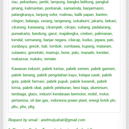
riau, pekanbaru, jambi, lampung, bangka belitung, pangkal
pinang, kalimantan, pontianak, samarinda, banjarmasin,
palangkaraya, tanjung selor, malinau, balik papan, banten,
cilegon, balaraja, serang, tangerang, sukabumi, jakarta, bekasi,
cikarang, karawang, cikampek, cikopo, subang, padalarang,
purwakarta, bandung, garut, majalengka, cirebon, palimanan,
kendal, semarang, banjar negara, cilacap, kudus, jepara, pati,
surabaya, gresik, bali, lombok, sumbawa, kupang, mataram,
sulawesi, gorontalo, mamuju, bone, palu, manado, kendari,
makassar, maluku, ternate
Kawasan industri, pabrik kertas, pabrik semen, pabrik garmen,
pabrik benang, pabrik pengolahan kayu, kelapa sawit, pabrik
gula, pabrik farmasi, pabrik pupuk, pabrik keramik, pabrik
kimia, pabrik obat, pabrik peleburan, besi baja, aluminium,
tembaga, glass, industri kendaraan bermotor, mobil, motor,
pertamina, oil dan gas, indonesia power plant, energi listrik pln,
pltu, plta, pltg
Request by email : ariefmulyahati@gmail.com