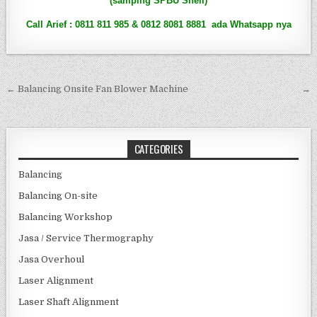
(samping SPBU Shell)
Call Arief : 0811 811 985 & 0812 8081 8881 ada Whatsapp nya
Post navigation
← Balancing Onsite Fan Blower Machine
→
CATEGORIES
Balancing
Balancing On-site
Balancing Workshop
Jasa / Service Thermography
Jasa Overhoul
Laser Alignment
Laser Shaft Alignment